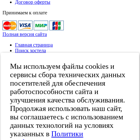
Договор оферты
Принимаем к оплате
Полная версия сайта
Главная страница
Поиск хостела
Все хостелы
Отзывы о хостелах
Мы используем файлы cookies и
Каталог хостелов
Как оплатить
сервисы сбора технических данных
Контакты
посетителей для обеспечения
Наши группы
работоспособности сайта и
в социальных сетях
улучшения качества обслуживания.
Продолжая использовать наш сайт,
вы соглашаетесь с использованием
Бесплатный по России
8 (800) 222-58-32
данных технологий на условиях
Москва
указанных в
Политики
+7 (495) 646-74-40
Петербург
24